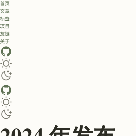
首页
文章
标签
项目
友链
关于
GitHub
Toggle dark/light theme
Toggle dark/light theme
2024 年发布