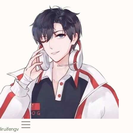
Menu
liruifengv