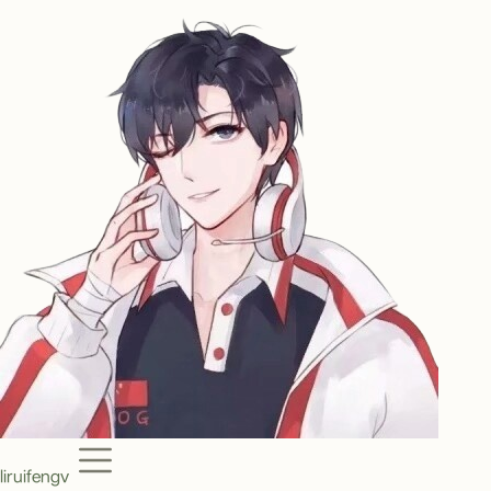
Menu
liruifengv