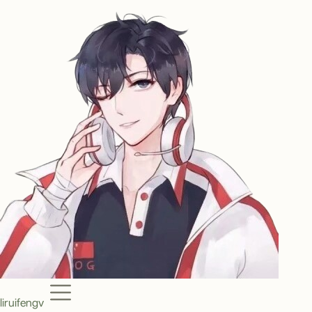
Menu
liruifengv