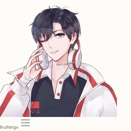
Menu
liruifengv