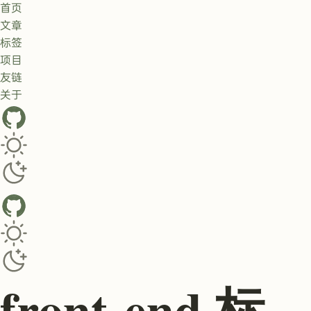
首页
文章
标签
项目
友链
关于
GitHub
Toggle dark/light theme
Toggle dark/light theme
front-end 标