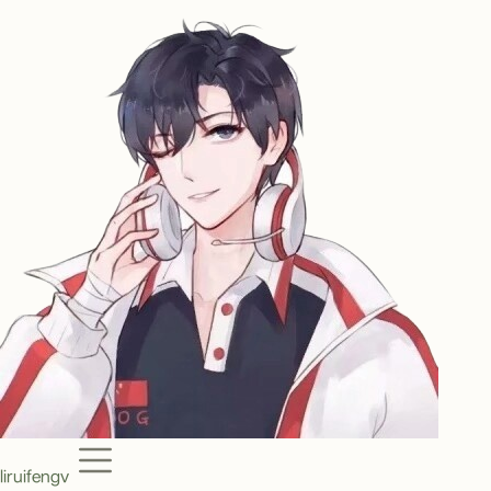
Menu
liruifengv