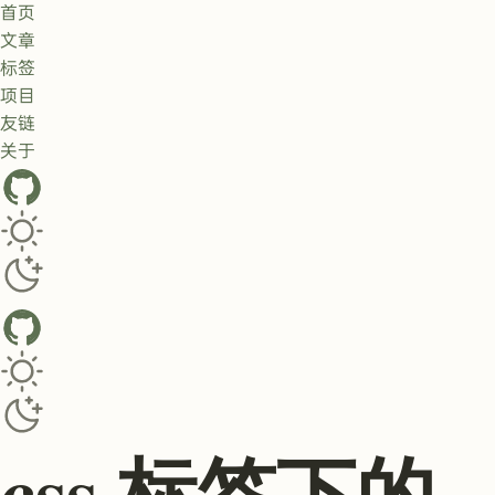
首页
文章
标签
项目
友链
关于
GitHub
Toggle dark/light theme
Toggle dark/light theme
css 标签下的