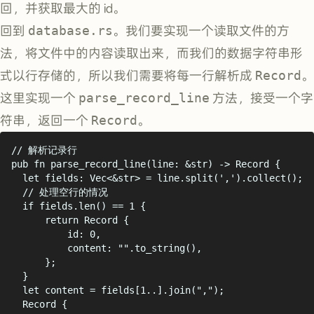
回，并获取最大的 id。
回到
database.rs
。我们要实现一个读取文件的方
法，将文件中的内容读取出来，而我们的数据字符串形
式以行存储的，所以我们需要将每一行解析成
Record
。
这里实现一个
parse_record_line
方法，接受一个字
符串，返回一个
Record
。
// 解析记录行
pub
fn
parse_record_line
(
line
:
&
str
)
->
Record
{
let
 fields
:
Vec
<&
str
>
=
 line
.
split
(
'
,
'
).
collect
();
// 处理空行的情况
if
 fields
.
len
()
==
1
{
return
Record
{
id
:
0
,
content
:
""
.
to_string
(),
};
}
let
 content 
=
 fields
[
1
..].
join
(
"
,
"
);
Record
{