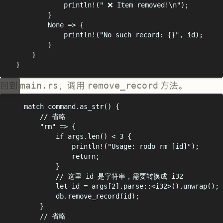
println!
(
"
 ❌ Item removed!
\n
"
);
}
None
=>
{
println!
(
"
No such record: 
{}"
,
 id
);
}
}
}
回到
main.rs
，调用
remove_record
方法。
match
 command
.
as_str
()
{
// 省略
"
rm
"
=>
{
if
 args
.
len
()
<
3
{
println!
(
"
Usage: rodo rm [id]
"
);
return
;
}
// 这里 id 是字符串，需要转换成 i32
let
 id 
=
 args
[
2
].
parse
::<
i32
>().
unwrap
();
db
.
remove_record
(
id
);
}
// 省略