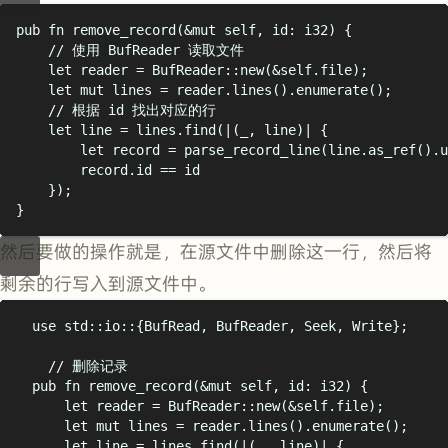
pub
fn
remove_record
(&
mut
 self
,
 id
:
i32
)
{
// 使用 BufReader 读取文件
let
 reader 
=
BufReader
::
new
(&
self
.
file
);
let
mut
 lines 
=
 reader
.
lines
().
enumerate
();
// 根据 id 找出对应的行
let
 line 
=
 lines
.
find
(|(
_
,
 line
)|
{
let
 record 
=
parse_record_line
(
line
.
as_ref
().
u
record
.
id 
==
 id
});
}
然后要做的操作就是，在源文件中删除这一行，然后将
剩余的行写入到源文件中。
use
 std
::
io
::{
BufRead
,
 BufReader
,
 Seek
,
 Write
};
// 删除记录
pub
fn
remove_record
(&
mut
 self
,
 id
:
i32
)
{
let
 reader 
=
BufReader
::
new
(&
self
.
file
);
let
mut
 lines 
=
 reader
.
lines
().
enumerate
();
let
 line 
=
 lines
.
find
(|(
_
,
 line
)|
{