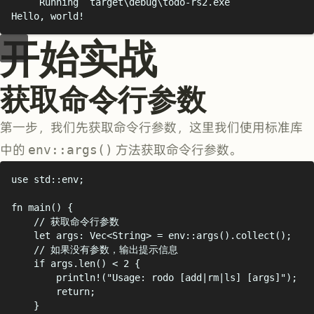
Running
`
target\debug\todo-rs2.exe
`
Hello,
world!
开始实战
获取命令行参数
第一步，我们先获取命令行参数，这里我们使用标准库
中的
env::args()
方法获取命令行参数。
use
 std
::
env
;
fn
main
()
{
// 获取命令行参数
let
 args
:
Vec
<
String
>
=
env
::
args
().
collect
();
// 如果没有参数，输出提示信息
if
 args
.
len
()
<
2
{
println!
(
"
Usage: rodo [add|rm|ls] [args]
"
);
return
;
}