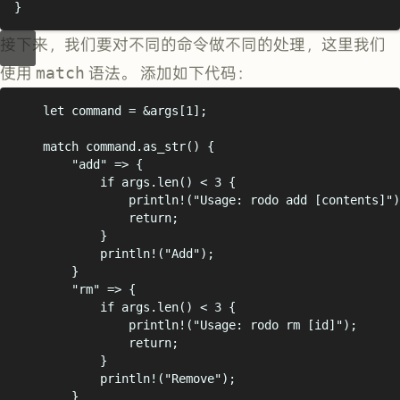
}
接下来，我们要对不同的命令做不同的处理，这里我们
使用
match
语法。 添加如下代码：
let
 command 
=
&
args
[
1
];
match
 command
.
as_str
()
{
"
add
"
=>
{
if
 args
.
len
()
<
3
{
println!
(
"
Usage: rodo add [contents]
"
)
return
;
}
println!
(
"
Add
"
);
}
"
rm
"
=>
{
if
 args
.
len
()
<
3
{
println!
(
"
Usage: rodo rm [id]
"
);
return
;
}
println!
(
"
Remove
"
);
}