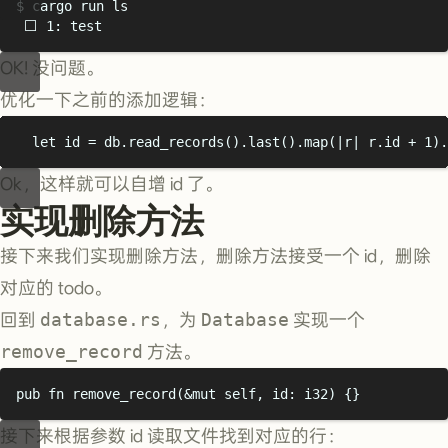
$
 cargo run ls
⬜️ 1: test
OK! 没问题。
优化一下之前的添加逻辑：
let
 id 
=
 db
.
read_records
().
last
().
map
(|
r
|
 r
.
id 
+
1
).
Ok，这样就可以自增 id 了。
实现删除方法
接下来我们实现删除方法，删除方法接受一个 id，删除
对应的 todo。
回到
database.rs
，为
Database
实现一个
remove_record
方法。
pub
fn
remove_record
(&
mut
 self
,
 id
:
i32
)
{}
接下来根据参数 id 读取文件找到对应的行：