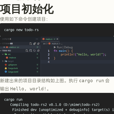
项目初始化
使用如下命令创建项目：
cargo
new
todo-rs
新建出来的项目目录结构如上图。执行
cargo run
会
输出
Hello, world!
。
cargo
run
Compiling
todo-rs2
v0.1.0
 (D:\mime\todo-rs2)
Finished
dev
 [unoptimized 
+
debuginfo]
target
(
s
)
i