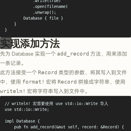
.
write
(true)
.
open
(
filename
)
.
unwrap
();
Database
{
 file 
}
}
}
实现添加方法
先为 Database 实现一个
add_record
方法，用来添加
一条记录。
此方法接受一个
Record
类型的参数，将其写入到文件
中，使用
format!
宏将
Record
拼接成字符串，使用
writeln!
宏将字符串写入到文件中。
// writeln! 宏需要使用 use std::io::Write 导入
use
 std
::
io
::
Write
;
impl
Database
{
pub
fn
add_record
(&
mut
 self
,
 record
:
&
Record
)
{