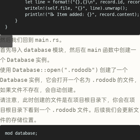
let
 line 
=
format!
(
"{}
,
{}
\n
"
,
 record
.
id
,
 recor
writeln!
(
self
.
file
,
"{}"
,
 line
).
unwrap
();
println!
(
"
📝 Item added: 
{}"
,
 record
.
content
);
}
}
然后我们回到
main.rs
。
首先导入
database
模块，然后在
main
函数中创建一
个
Database
实例。
使用
Database::open(".rododb")
创建了一个
Database
实例，它会打开一个名为
.rododb
的文件，
如果文件不存在，会自动创建。
请注意，此时创建的文件是在项目根目录下，你会在项
目根目录下看到一个
.rododb
文件。后续我们会更新文
件的存储位置。
mod
database
;