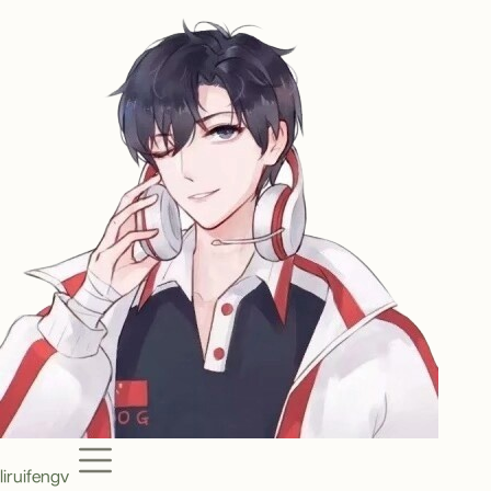
Menu
liruifengv