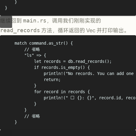
}
}
继续回到
main.rs
，调用我们刚刚实现的
read_records
方法，循环返回的 Vec 并打印输出。
match
 command
.
as_str
()
{
// 省略
"
ls
"
=>
{
let
 records 
=
 db
.
read_records
();
if
 records
.
is_empty
()
{
println!
(
"
No records. You can add one 
return
;
}
for
 record 
in
 records 
{
println!
(
"
 ⬜️ 
{}
: 
{}"
,
 record
.
id
,
 reco
}
}
// 省略
}