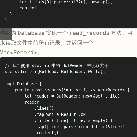
id
:
 fields
[
0
].
parse
::<
i32
>().
unwrap
(),
content
,
}
}
然后为
Database
实现一个
read_records
方法，用
来读取文件中的所有记录，并返回一个
Vec<Record>
。
// 我们使用 std::io 中的 BufReader 来读取文件
use
 std
::
io
::{
BufRead
,
 BufReader
,
 Write
};
impl
Database
{
pub
fn
read_records
(&
mut
 self
)
->
Vec
<
Record
>
{
let
 reader 
=
BufReader
::
new
(&
self
.
file
);
reader
.
lines
()
.
map_while
(
Result
::
ok
)
.
filter
(|
line
|
!
line
.
is_empty
())
.
map
(|
line
|
parse_record_line
(&
line
))
.
collect
()