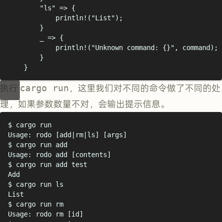
"
ls
"
=>
{
println!
(
"
List
"
);
}
_ 
=>
{
println!
(
"
Unknown command: 
{}"
,
 command
);
}
}
执行
cargo run
，这里我们对不同的命令做了不同的处
理，如果参数数量不对，会输出提示信息。
$
 cargo run
Usage: rodo [add|rm|ls] [args]
$
 cargo run add
Usage: rodo add [contents]
$
 cargo run add test
Add
$
 cargo run ls
List
$
 cargo run rm
Usage: rodo rm [id]