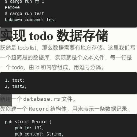
$
 cargo run rm 1
Remove
$
 cargo run test
Unknown command: test
实现 todo 数据存储
既然是 todo list，那么数据需要有地方存储。这里我们写
一个超简易的数据库，实际就是个文本文件，每一行是
一个 todo，由 id 和内容组成，用逗号分隔。
1
,
 test
;
2
,
 test2
;
新建一个
database.rs
文件。
先创建一个
Record
结构体，用来表示一条数据记录。
pub
struct
Record
{
pub
 id
:
i32
,
pub
 content
:
String
,