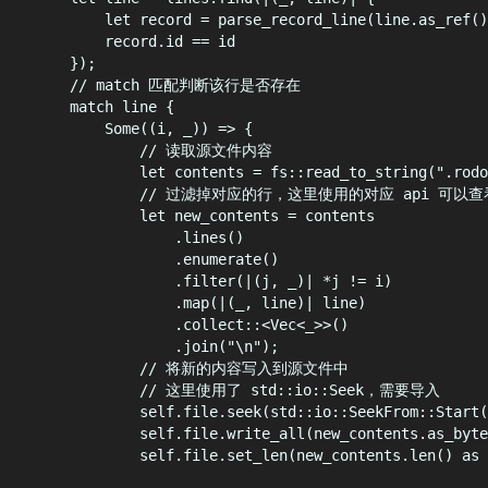
let
 record 
=
parse_record_line
(
line
.
as_ref
()
record
.
id 
==
 id
});
// match 匹配判断该行是否存在
match
 line 
{
Some
((
i
,
 _
))
=>
{
// 读取源文件内容
let
 contents 
=
fs
::
read_to_string
(
"
.rodo
// 过滤掉对应的行，这里使用的对应 api 可以查看
let
 new_contents 
=
 contents
.
lines
()
.
enumerate
()
.
filter
(|(
j
,
 _
)|
*
j 
!=
 i
)
.
map
(|(
_
,
 line
)|
 line
)
.
collect
::<
Vec
<
_
>>()
.
join
(
"
\n
"
);
// 将新的内容写入到源文件中
// 这里使用了 std::io::Seek，需要导入
self
.
file
.
seek
(
std
::
io
::
SeekFrom
::
Start
(
self
.
file
.
write_all
(
new_contents
.
as_byte
self
.
file
.
set_len
(
new_contents
.
len
()
as