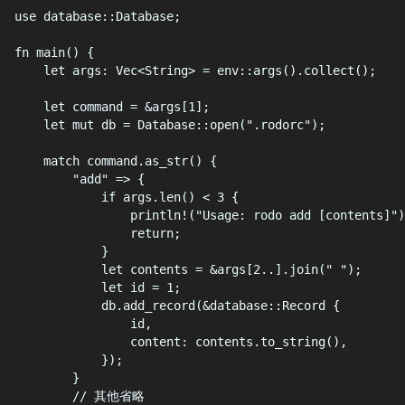
use
 database
::
Database
;
fn
main
()
{
let
 args
:
Vec
<
String
>
=
env
::
args
().
collect
();
let
 command 
=
&
args
[
1
];
let
mut
 db 
=
Database
::
open
(
"
.rodorc
"
);
match
 command
.
as_str
()
{
"
add
"
=>
{
if
 args
.
len
()
<
3
{
println!
(
"
Usage: rodo add [contents]
"
)
return
;
}
let
 contents 
=
&
args
[
2
..].
join
(
"
"
);
let
 id 
=
1
;
db
.
add_record
(&
database
::
Record
{
id
,
content
:
 contents
.
to_string
(),
});
}
// 其他省略