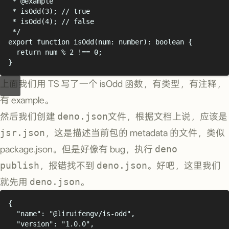
* 
@
example
* isOdd(3); // true
* isOdd(4); // false
*/
export
function
isOdd
(
num
:
number
):
boolean
{
return
num
%
2
!==
0
;
}
上面我们用 TS 写了一个 isOdd 函数，有类型，有注释，
有 example。
然后我们创建
deno.json
文件，根据文档上说，应该是
jsr.json
，这是描述当前包的 metadata 的文件，类似
package.json。但是好像有 bug，执行
deno
publish
，报错找不到
deno.json
。好吧，这里我们
就先用
deno.json
。
{
"
name
"
:
"
@liruifengv/is-odd
"
,
"
version
"
:
"
1.0.0
"
,