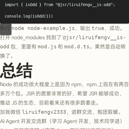
import
{
isOdd
}
from
"
@jsr/liruifengv__is-odd
"
;
console
.
log
(
isOdd
(
1
))
执行
node node-example.js
，输出
true
，成功。
打开 node_modules 找到了
@jsr/liruifengv__is-
odd
包，里面有
mod.js
和
mod.d.ts
。果然是自动转
换了。
总结
Node 的成功很大程度上是因为 npm，npm 上现在有两百
多万个包。JSR 的愿景非常的好，希望 JSR 能够成功，
推动 JS 的生态，目前看来还有很多路要走。
加我微信
liruifengv2333
，进群交流，抱团取暖。
AI Agent 开发交流群（学习 Agent 开发，技术同学进）