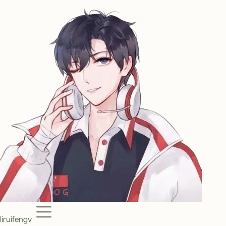
Menu
liruifengv