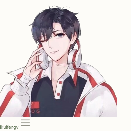
Menu
liruifengv