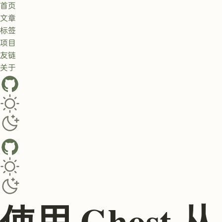
首页
文章
标签
项目
友链
关于
GitHub
Toggle dark/light theme
Toggle dark/light theme
使用 Ghost 从