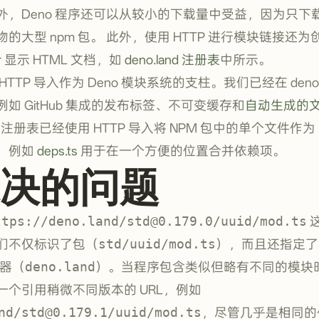
外，Deno 程序还可以从较小的下载量中受益，因为只下
的大型 npm 包。 此外，使用 HTTP 进行模块链接还
der 显示 HTML 文档，如
deno.land 注册表
中所示。
TP 导入作为 Deno 模块系统的支柱。我们已经在 deno.
如 GitHub 集成的发布标签、不可变缓存和
自动生成的
册表已经使用 HTTP 导入将 NPM 包中的单个文件作为 
，例如
deps.ts
用于在一个方便的位置合并依赖项。
决的问题
ttps://deno.land/
std@0.179.0
/uuid/mod.ts
这
们不仅标识了包（
std/uuid/mod.ts
），而且还指定了
器（
deno.land
）。当程序包含类似但略有不同的模块时
个引用稍微不同版本的 URL，例如
nd/
std@0.179.1
/uuid/mod.ts
，尽管几乎是相同的