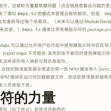
图中。这被称为
重复依赖问题
（点击链接查看此问题的更
发了
类似
deps.ts
的模式
来管理远程依赖项。但是，
de
平化和重新导出每个依赖项。 （未来可以通过
Module Decla
案来改进。）
deps.ts
通常比带有裸指示符的 package.j
 Maps
可以通过允许用户在代码中使用裸指示符并仅在导入映
，
import maps 不可组合
: 发布的库不能同时使用裸指示
无法将库的导入映射与其自身组合。
k
这样的转译服务器非常适合将一些 NPM 模块导入 Den
 NPM 模块在运行时加载数据文件，则这些转译服务器将
发人员体验不佳。
符的力量
语句（如下所示）是简洁而熟悉的：