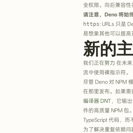
全权限。向后兼容性并不
请注意，Deno 将始
https
: URLs 只
易想象其他可以提高
新的主
我们正在
努力
在未来
流中使用裸指示符。
尽管 Deno 对 N
在那里发布。如果需要
编译器 DNT
，它输出包含
件的高质量 NPM 包。
TypeScript 代
为了解决重复依赖问题并改