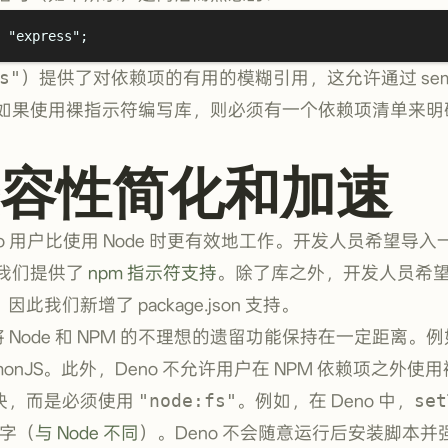
"
express
"
;
s"
）提供了对依赖项的有用的模糊引用，这允许通过 sem
如果使用裸指示符编写库，则必须有一个依赖项清单来明
容性简化和加速
no 用户比使用 Node 时更有效地工作。开发人员希望导
我们提供了
npm 指示符支持
。除了库之外，开发人员希望直
因此我们新增了 package.json 支持。
将 Node 和 NPM 的不理想的遗留功能保持在一定距离。例
mmonJS。此外，Deno 不允许用户在 NPM 依赖项之外使
 模块，而是必须使用
"node:fs"
。例如，在 Deno 中，
set
数字（
与 Node 不同
）。Deno 不会随意运行后安装脚本