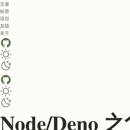
文章
标签
项目
友链
关于
GitHub
Toggle dark/light theme
Toggle dark/light theme
Node/Deno 