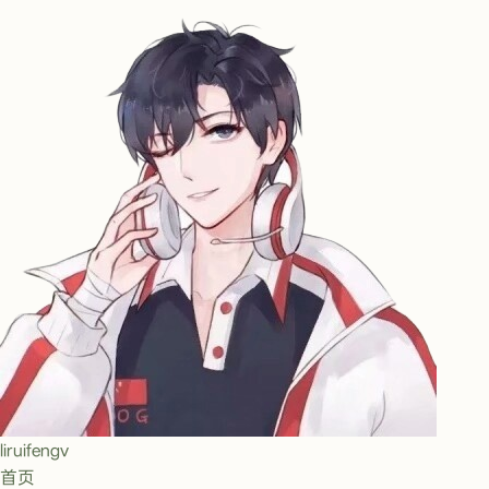
liruifengv
首页