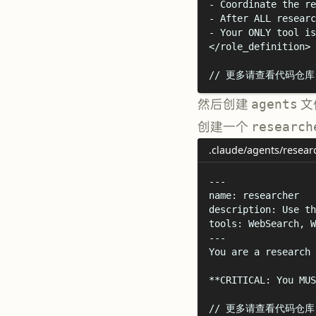
-
 Coordinate the re
-
 After ALL researc
-
 Your ONLY tool is
</
role_definition
>
// 更多请查看代码仓库.
然后创建
agents
文
创建一个
research
.claude/agents/resear
---
name
:
researcher
description
:
Use th
tools
:
WebSearch, W
---
You are a research 
**
CRITICAL: You MUS
// 更多请查看代码仓库.