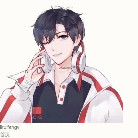
liruifengv
首页