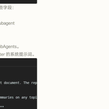
些字段：
bagent
Agents。
iter 的系统提示词。
t document. The report-writer reads research findings f
mmaries on any topic.
**