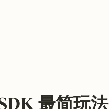
ent SDK 最