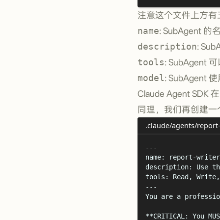
注意这个文件上方有
name
: SubAgent 的
description
: Su
tools
: SubAgen
model
: SubAgen
Claude Agent S
同理，我们再创建一
.claude/agents/report
---
name
:
report-writer
description
:
Use th
tools
:
Read, Write,
---
You are a professio
**
CRITICAL: You MUS