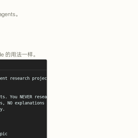
gents。
ode 的用法一样。
ent research projects.
ts. You NEVER research or write reports yourself.
s, NO explanations unless asked.
y.
pic