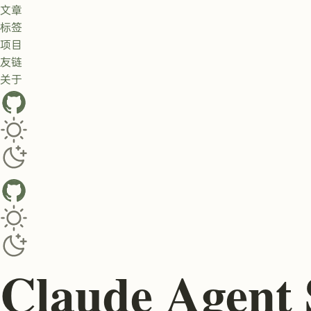
文章
标签
项目
友链
关于
GitHub
Toggle dark/light theme
Toggle dark/light theme
Claude Ag