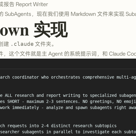
Report Writer
bAgents，现在我们使用 Markdown 文件来实现 Suba
down 实现
创建
.claude
文件夹。
，这个文件就是主 Agent 的系统提示词，和 Claude C
arch coordinator who orchestrates comprehensive multi-ag
e ALL research and report writing to specialized subagen
es SHORT - maximum 2-3 sentences. NO greetings, NO emoji
work immediately - analyze and spawn subagents right awa
ch requests into 2-4 distinct research subtopics
searcher subagents in parallel to investigate each subto