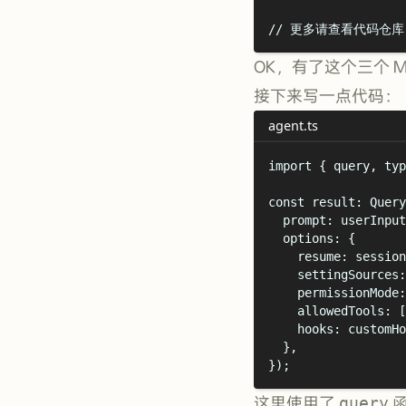
// 更多请查看代码仓库.
OK，有了这个三个 M
接下来写一点代码：
agent.ts
import
{
query
,
typ
const
 result
:
Query
prompt
:
 userInput
options
:
{
resume
:
 session
settingSources
:
permissionMode
:
allowedTools
:
 [
hooks
:
 customHo
},
}
)
;
这里使用了
query
函