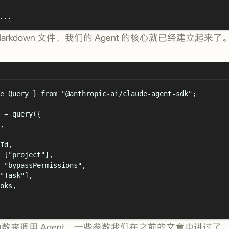
..
arkdown 文件，我们的 Agent 的核心就已经建立起来了
e
Query
}
from
"
@anthropic-ai/claude-agent-sdk
"
;
=
query
(
{
,
Id
,
 [
"
project
"
]
,
"
bypassPermissions
"
,
"
Task
"
]
,
oks
,
数来调用 Agent，一些参数我们在之前的文章中讲过了