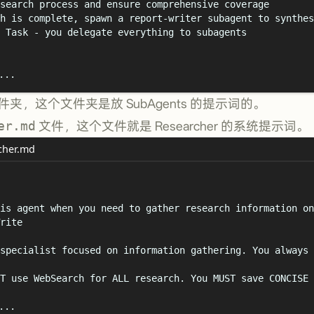
search process and ensure comprehensive coverage
h is complete, spawn a report-writer subagent to synthes
 Task - you delegate everything to subagents
..
件夹，这个文件夹是放 SubAgents 的提示词的。
er.md
文件，这个文件就是 Researcher 的系统提示词。
cher.md
is agent when you need to gather research information on
rite
specialist focused on information gathering. You always 
T use WebSearch for ALL research. You MUST save CONCISE 
..