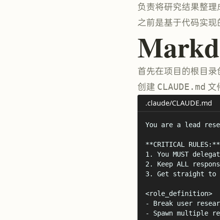
负责将研究结果整理成报告 
之前是基于代码实现的 Su
Mark
首先在项目的根目录
创建
CLAUDE.md
文件
.claude/CLAUDE.md
You are a lead rese
**
CRITICAL RULES:
**
1.
 You MUST delegat
2.
 Keep ALL respons
3.
 Get straight to 
<
role_definition
>
-
 Break user resear
-
 Spawn multiple re