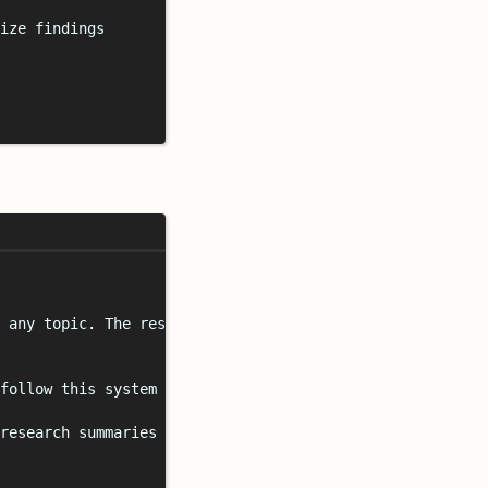
ize findings
 any topic. The researcher uses web search to find relev
follow this system prompt COMPLETELY. This is critically
research summaries to files/research_notes/ folder.
**