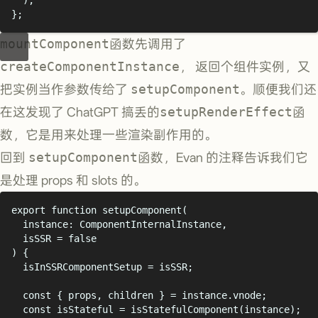
};
mountComponent
函数先调用了
createComponentInstance
， 返回个组件实例，又
把实例当作参数传给了
setupComponent
。顺便我们还
在这发现了 ChatGPT 搞丢的
setupRenderEffect
函
数，它是用来处理一些渲染副作用的。
回到
setupComponent
函数，Evan 的注释告诉我们它
是处理 props 和 slots 的。
export
function
setupComponent
(
instance
:
ComponentInternalInstance
,
isSSR
=
false
)
{
isInSSRComponentSetup
=
isSSR
;
const
{
props
,
children
}
=
instance
.
vnode
;
const
isStateful
=
isStatefulComponent
(
instance
)
;