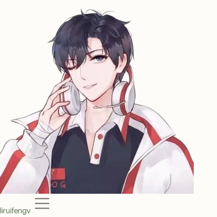
Menu
liruifengv