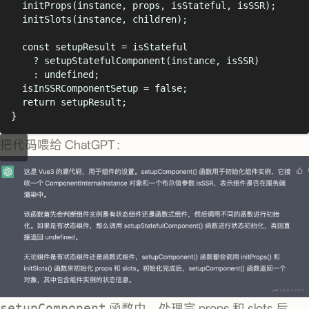
initProps
(
instance
,
props
,
isStateful
,
isSSR
)
;
initSlots
(
instance
,
children
)
;
const
setupResult
=
isStateful
?
setupStatefulComponent
(
instance
,
isSSR
)
:
undefined;
isInSSRComponentSetup
=
false
;
return
setupResult
;
}
把代码喂给 ChatGPT：
setupComponent
函数中，处理完 props 和 slots 后，