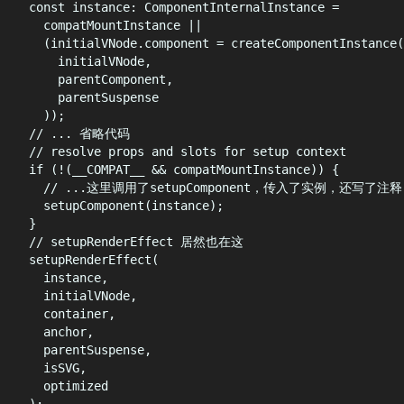
const
instance
:
ComponentInternalInstance
=
compatMountInstance
||
(
initialVNode
.
component
=
createComponentInstance
(
initialVNode
,
parentComponent
,
parentSuspense
))
;
// ... 省略代码
// resolve props and slots for setup context
if
 (
!
(
__COMPAT__
&&
compatMountInstance
)) 
{
// ...这里调用了setupComponent，传入了实例，还写了注
setupComponent
(
instance
)
;
}
// setupRenderEffect 居然也在这
setupRenderEffect
(
instance
,
initialVNode
,
container
,
anchor
,
parentSuspense
,
isSVG
,
optimized
)
;