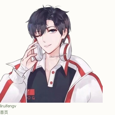
liruifengv
首页