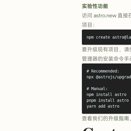
实验性功能
访问
astro.new
直接在
项目：
npm
create
astro@la
要升级现有项目，请
管理器的安装命令手
# Recommended:
npx
@astrojs/upgrad
# Manual:
npm
install
astro
pnpm
install
astro
yarn
add
astro
查看我们的
升级指南