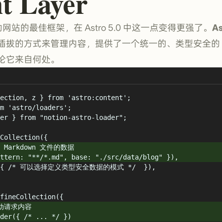
t Layer
动网站的最佳框架，在 Astro 5.0 中这一点变得更强了。
As
拔的方式来管理内容，提供了一个统一的、类型安全的 A
论它来自何处。
ection
,
z
}
from
'
astro:content
'
;
m
'
astro/loaders
'
;
er
}
from
"
notion-astro-loader
"
;
Collection
(
{
Markdown 文件的数据
ttern
:
"
**/*.md
"
,
base
:
"
./src/data/blog
"
}
)
,
{
/* 可以选择定义类型安全数据的模式 */
}
)
,
fineCollection
(
{
 自动请求内容
der
(
{
/* ... */
}
)