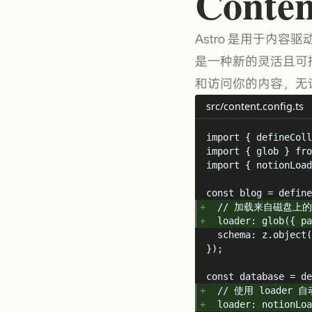
Conten
Astro 是用于内容驱
是一种新的灵活且可插
和访问你的内容，无
src/content.config.ts
import
{
defineColl
import
{
glob
}
fro
import
{
notionLoad
const
 blog 
=
define
// 加载来自磁盘上的 
loader
:
glob
(
{
pa
schema
:
 z
.
object
(
}
)
;
const
 database 
=
de
// 使用 loader
loader
:
notionLoa