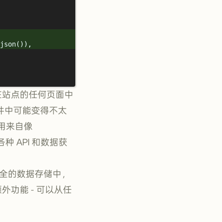
json
())
,
后在站点的任何页面中
文件中可能变得不太
使用来自像
种 API 和数据获
型安全的数据存储中，
外功能 - 可以从任