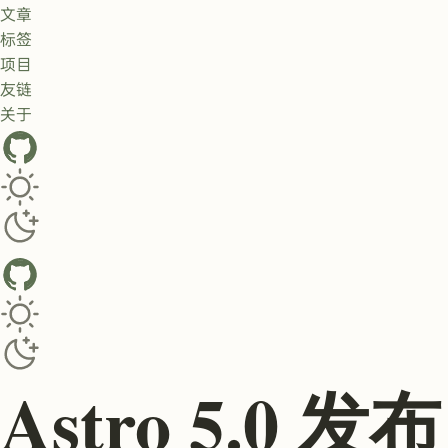
文章
标签
项目
友链
关于
GitHub
Toggle dark/light theme
Toggle dark/light theme
Astro 5.0 发