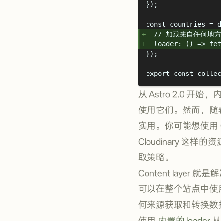
}
)
;
const
 countries 
=
d
// 加载来自任何地
loader
:
()
=>
fet
}
)
;
export
const
 collec
从 Astro 2.
使用它们。然而，随着站
实用。你可能想使用 C
Cloudinary 
取策略。
Content lay
可以在整个站点中使
何来源获取和转换数据的
使用
内置的 loader
从