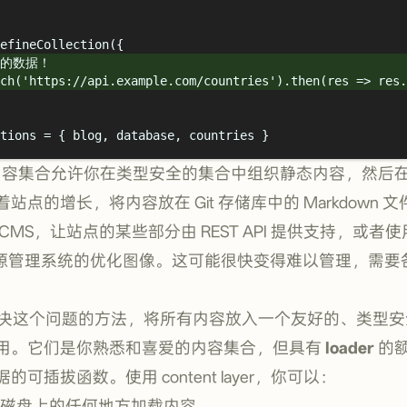
efineCollection
(
{
方的数据！
ch
(
'
https://api.example.com/countries
'
)
.
then
(
res
=>
 res
.
tions 
=
{
 blog
,
 database
,
 countries 
}
0 开始，内容集合允许你在类型安全的集合中组织静态内容，然
点的增长，将内容放在 Git 存储库中的 Markdown 
MS，让站点的某些部分由 REST API 提供支持，或者
这样的资源管理系统的优化图像。这可能很快变得难以管理，需要各
er 就是解决这个问题的方法，将所有内容放入一个友好的、类
用。它们是你熟悉和喜爱的内容集合，但具有
loader
的额
可插拔函数。使用 content layer，你可以：
磁盘上的任何地方加载内容。