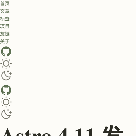
首页
文章
标签
项目
友链
关于
GitHub
Toggle dark/light theme
Toggle dark/light theme
Astro 4.11 发