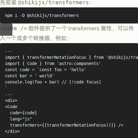
先安装
@shikijs/transformers
：
npm
i
-D
@shikijs/transformers
<Code />
组件提供了一个 transformers 属性，可以传
入一个或多个转换器，例如：
---
import
{
transformerNotationFocus
}
from
'
@shikijs/tra
import
{
Code
}
from
'
astro:components
'
const
 code 
=
`
const foo = 'hello'
const bar = ' world'
console.log(foo + bar) // [!code focus]
`
---
<
div
>
<
Code
code
={
code
}
lang
=
"
js
"
transformers
={
[
transformerNotationFocus
()]
} />
</
div
>