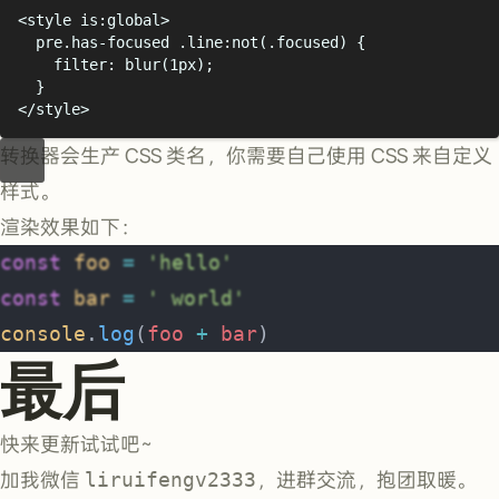
<
style
is:global
>
pre
.
has-focused
.
line
:
not
(.
focused
)
{
filter
:
blur
(
1px
);
}
</
style
>
转换器会生产 CSS 类名，你需要自己使用 CSS 来自定义
样式。
渲染效果如下：
const
 foo
 =
 'hello'
const
 bar
 =
 ' world'
console
.
log
(
foo
 +
 bar
) 
最后
快来更新试试吧~
加我微信
liruifengv2333
，进群交流，抱团取暖。