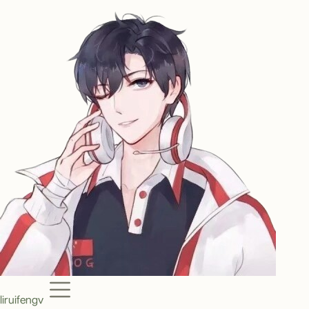
Menu
liruifengv