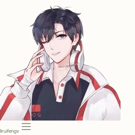
Menu
liruifengv