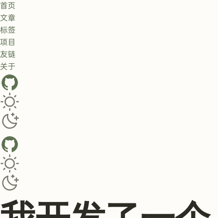
首页
文章
标签
项目
友链
关于
GitHub
Toggle dark/light theme
Toggle dark/light theme
我开发了一个