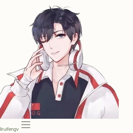
Menu
liruifengv